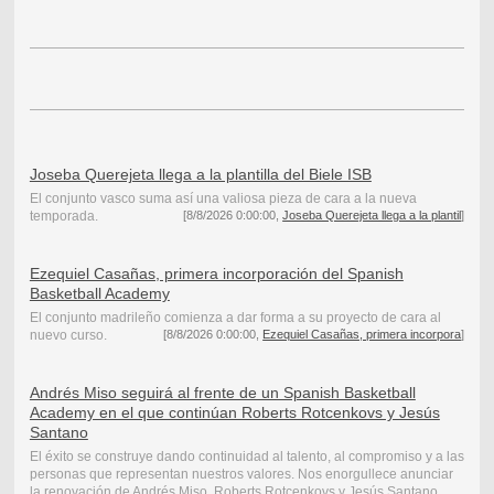
Joseba Querejeta llega a la plantilla del Biele ISB
El conjunto vasco suma así una valiosa pieza de cara a la nueva
temporada.
[8/8/2026 0:00:00,
Joseba Querejeta llega a la plantil
]
Ezequiel Casañas, primera incorporación del Spanish
Basketball Academy
El conjunto madrileño comienza a dar forma a su proyecto de cara al
nuevo curso.
[8/8/2026 0:00:00,
Ezequiel Casañas, primera incorpora
]
Andrés Miso seguirá al frente de un Spanish Basketball
Academy en el que continúan Roberts Rotcenkovs y Jesús
Santano
El éxito se construye dando continuidad al talento, al compromiso y a las
personas que representan nuestros valores. Nos enorgullece anunciar
la renovación de Andrés Miso, Roberts Rotcenkovs y Jesús Santano