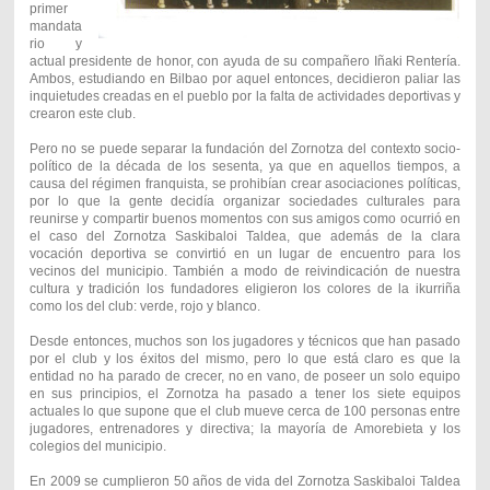
primer
mandata
rio y
actual presidente de honor, con ayuda de su compañero Iñaki Rentería.
Ambos, estudiando en Bilbao por aquel entonces, decidieron paliar las
inquietudes creadas en el pueblo por la falta de actividades deportivas y
crearon este club.
Pero no se puede separar la fundación del Zornotza del contexto socio-
político de la década de los sesenta, ya que en aquellos tiempos, a
causa del régimen franquista, se prohibían crear asociaciones políticas,
por lo que la gente decidía organizar sociedades culturales para
reunirse y compartir buenos momentos con sus amigos como ocurrió en
el caso del Zornotza Saskibaloi Taldea, que además de la clara
vocación deportiva se convirtió en un lugar de encuentro para los
vecinos del municipio. También a modo de reivindicación de nuestra
cultura y tradición los fundadores eligieron los colores de la ikurriña
como los del club: verde, rojo y blanco.
Desde entonces, muchos son los jugadores y técnicos que han pasado
por el club y los éxitos del mismo, pero lo que está claro es que la
entidad no ha parado de crecer, no en vano, de poseer un solo equipo
en sus principios, el Zornotza ha pasado a tener los siete equipos
actuales lo que supone que el club mueve cerca de 100 personas entre
jugadores, entrenadores y directiva; la mayoría de Amorebieta y los
colegios del municipio.
En 2009 se cumplieron 50 años de vida del Zornotza Saskibaloi Taldea