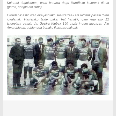
Koloreei dagokionez, esan beharra dago ikurriñako koloreak direla
(gorria, orlegia eta zuria).
Ordudanik asko izan dira jasotako saskiratzeak eta taldetik pasatu diren
jokalariak. Hasierako talde bakar bat hartatik, gaur eguneko 12
taldeetara pasatu da. Guztira Klubak 150 gazte inguru mugitzen ditu
Amorebietan, gehiengoa bertako ikastetxeetakoak.