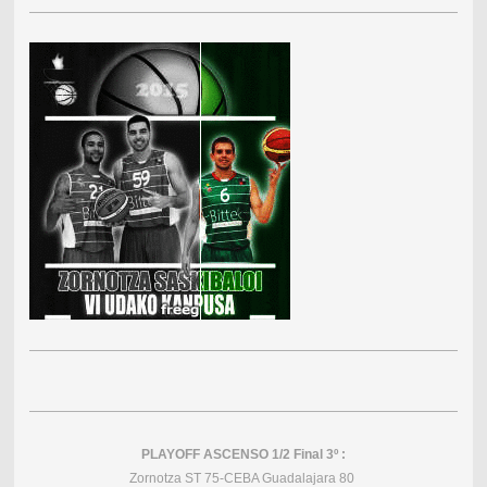
PLAYOFF ASCENSO 1/2 Final 3º :
Zornotza ST 75-CEBA Guadalajara 80