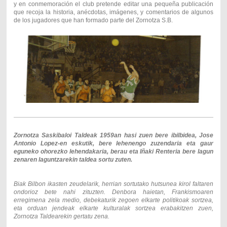
y en conmemoración el club pretende editar una pequeña publicación
que recoja la historia, anécdotas, imágenes, y comentarios de algunos
de los jugadores que han formado parte del Zornotza S.B.
Zornotza Saskibaloi Taldeak 1959an hasi zuen bere ibilbidea, Jose
Antonio Lopez-en eskutik, bere lehenengo zuzendaria eta gaur
eguneko ohorezko lehendakaria, berau eta Iñaki Renteria bere lagun
zenaren laguntzarekin taldea sortu zuten.
Biak Bilbon ikasten zeudelarik, herrian sortutako hutsunea kirol faltaren
ondorioz bete nahi zituzten. Denbora haietan, Frankismoaren
erregimena zela medio, debekaturik zegoen elkarte politikoak sortzea,
eta orduan jendeak elkarte kulturalak sortzea erabakitzen zuen,
Zornotza Taldearekin gertatu zena.