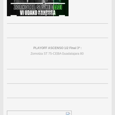
PLAYOFF ASCENSO 1/2 Final 3º :
Zornotza ST 75-CEBA Guadalajara 80