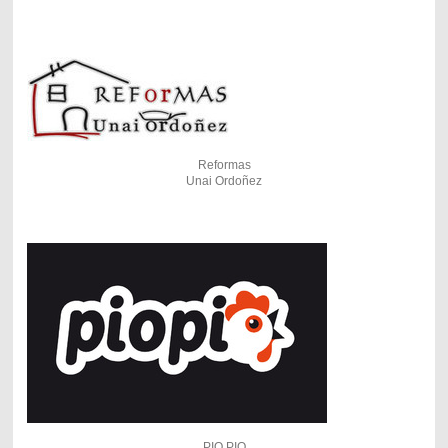
Reformas
Unai Ordoñez
PIO PIO