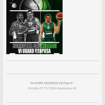
PLAYOFF ASCENSO 1/2 Final 3º :
Zornotza ST 75-CEBA Guadalajara 80