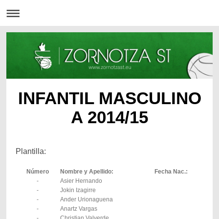
INFANTIL MASCULINO
A 2014/15
Plantilla:
Número
Nombre y Apellido:
Fecha Nac.:
-
Asier Hernando
-
Jokin Izagirre
-
Ander Urionaguena
-
Anartz Vargas
-
Christian Valverde