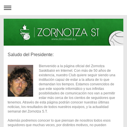
Saludo del Presidente:
Bienvenido a la página oficial del Zornotza
Saskibaloi en Internet. Con más de 50 años de
existencia, nuestro Club quiere seguir siendo una
institución capaz de estar a la altura de lo que
demandan los tiempos. Estamos convencidos de
que este soporte informático y sus infinitas
posibilidades de comunicación nos van a permitir
estar más cerca de los cientos de seguidores que
tenemos. Através de esta página podrán conocer nuestras últimas
noticias, los resultados de todos nuestros equipos, y la actualidad
semanal del Zornotza S.T.
Además podremos conocer lo que piensan de nosotros todos esos
seguidores que muchas veces, por distintos motivos, no pueden