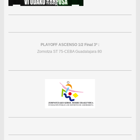
PLAYOFF ASCENSO 1/2 Final 3º :
Zornotza ST 75-CEBA Guadalajara 80